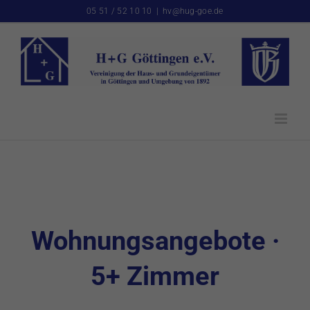
Zum
05 51 / 52 10 10
|
hv@hug-goe.de
Inhalt
springen
Wohnungsangebote ·
5+ Zimmer