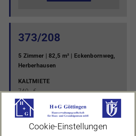
373/208
5 Zimmer | 82,5 m² | Eckenbornweg,
Herberhausen
KALTMIETE
740,- €
NEBENKOSTEN
350,- € zzgl. 40,- € Garage
Cookie-Einstellungen
FREI AB