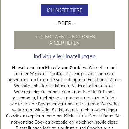
01.07.2026
ICH AKZEPTIERE
AUSSTATTUNG
- ODER -
Herberhausen:
schöne helle 5-
NUR NOTWENDIGE COOKIES
Zimmerwohnung im 1. Obergeschoss
AKZEPTIEREN
gelegen, Balkon, Bad mit Wanne, Bj.:
Individuelle Einstellungen
1967, Gas-ZH
Hinweis auf den Einsatz von Cookies:
Wir setzen auf
unserer Webseite Cookies ein. Einige von ihnen sind
Aus datenschutzrechtlichen
notwendig, um Ihnen die vollumfängliche Funktionalität der
Website anbieten zu können. Andere helfen uns, die
Gründen benötigt Google Maps
Werbung, die Sie sehen, besser an Ihre Bedürfnisse
Ihre Einwilligung um geladen zu
anzupassen, Ergebnisse zu messen, um zu verstehen,
woher unsere Besucher kommen oder unsere Webseite
werden. Mehr Informationen
weiterzuentwickeln. Sie können die nicht notwendigen
finden Sie unter
Cookies akzeptieren oder per Klick auf die Schaltfläche "Nur
notwendige Cookies akzeptieren" ablehnen sowie diese
Datenschutzerklärung
.
Einstellungen jederzeit aufrufen und Cookies auch