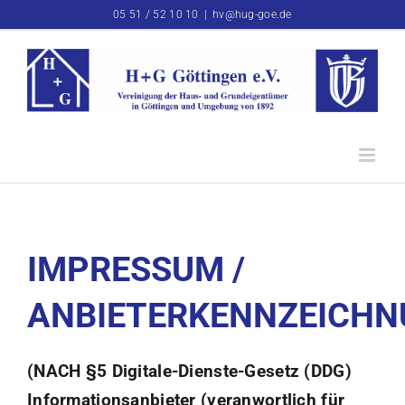
Zum
05 51 / 52 10 10
|
hv@hug-goe.de
Inhalt
springen
IMPRESSUM /
ANBIETERKENNZEICH
(NACH §5 Digitale-Dienste-Gesetz (DDG)
Informationsanbieter (veranwortlich für