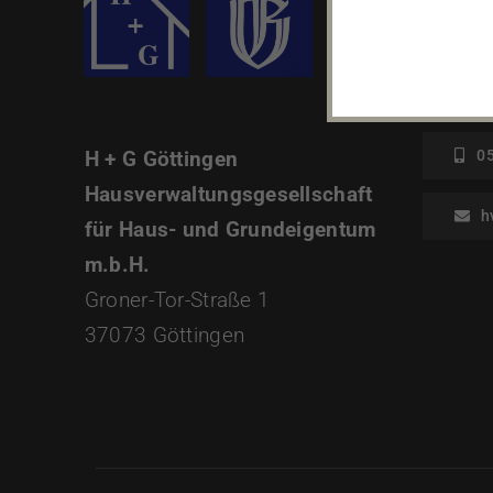
H + G Göttingen
05
Hausverwaltungsgesellschaft
h
für Haus- und Grundeigentum
m.b.H.
Groner-Tor-Straße 1
37073 Göttingen