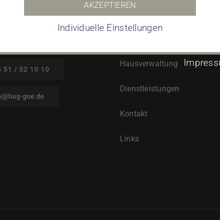
AKZEPTIEREN
Individuelle Einstellungen
Impres
Hausverwaltung
 51 / 52 10 10
Dienstleistungen
v@hug-goe.de
Kontakt
Links