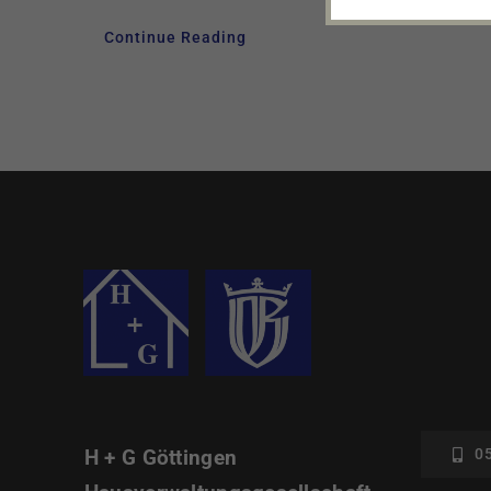
Continue Reading
H + G Göttingen
05