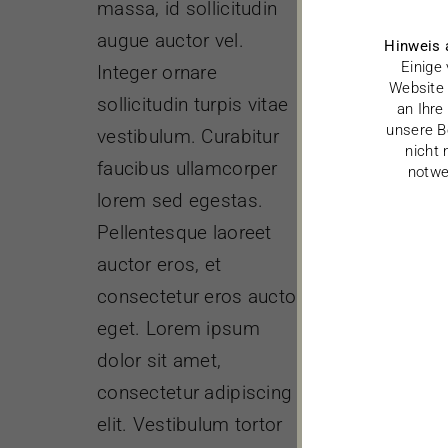
massa, id sollicitudin
augue auctor vel.
Hinweis 
Einige
Integer ornare
Website 
sollicitudin turpis vitae
an Ihre
unsere B
vestibulum. Curabitur
nicht 
faucibus ullamcorper
notwe
lorem sed egestas.
Pellentesque laoreet
auctor eros, et
consectetur eros auctor
eget. Lorem ipsum
dolor sit amet,
consectetur adipiscing
elit. Vestibulum tortor