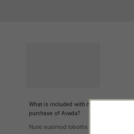
What is included with my
purchase of Avada?
Nunc euismod lobortis