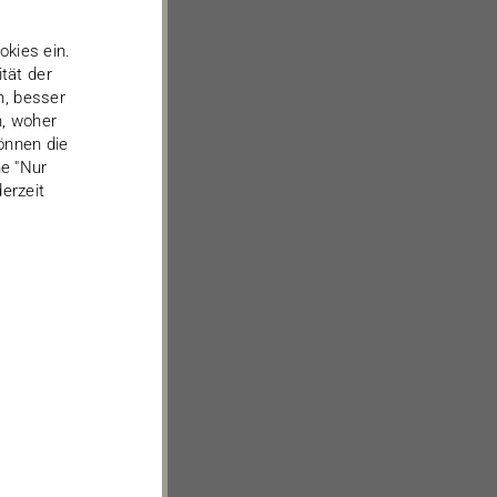
kies ein.
tät der
n, besser
n, woher
önnen die
he "Nur
erzeit