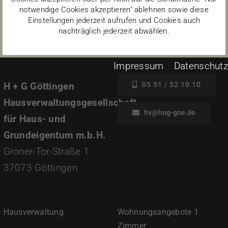
notwendige Cookies akzeptieren" ablehnen sowie diese
Einstellungen jederzeit aufrufen und Cookies auch
nachträglich jederzeit abwählen.
Impressum
Datenschutz
H + G Göttingen
05 51 / 52 10 10
Hausverwaltungsgesellschaft
hv@hug-goe.de
für Haus- und
Grundeigentum m.b.H.
Groner-Tor-Straße 1
37073 Göttingen
Hausverwaltung
Wohnungsangebote 1
Zimmer