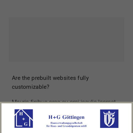
Are the prebuilt websites fully
customizable?
Mauris finibus eros eu orci iaculis laoreet.
In accumsan nulla ut sagittis tristique.
Morbi a sollicitudin dui, quis tincidunt
purus. Pellentesque eu lacinia lacus.