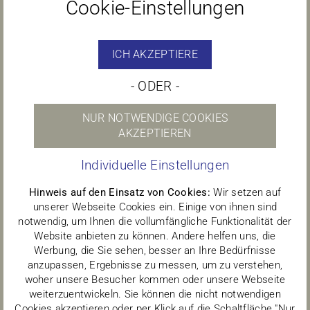
Cookie-Einstellungen
Vestibulum tincidunt erat ac massa
gravida accumsan. Suspendisse finibus
ICH AKZEPTIERE
commodo arcu, sed dapibus enim
tincidunt in.
- ODER -
NUR NOTWENDIGE COOKIES
Continue Reading
AKZEPTIEREN
Individuelle Einstellungen
Hinweis auf den Einsatz von Cookies:
Wir setzen auf
unserer Webseite Cookies ein. Einige von ihnen sind
notwendig, um Ihnen die vollumfängliche Funktionalität der
Website anbieten zu können. Andere helfen uns, die
Werbung, die Sie sehen, besser an Ihre Bedürfnisse
anzupassen, Ergebnisse zu messen, um zu verstehen,
woher unsere Besucher kommen oder unsere Webseite
weiterzuentwickeln. Sie können die nicht notwendigen
Cookies akzeptieren oder per Klick auf die Schaltfläche "Nur