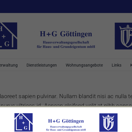
erwaltung
Dienstleistungen
Wohnungsangebote
Links
aoreet sapien pulvinar. Nullam blandit nisi ac nulla 
rus ultrices id. Aenean eleifend velit at nibh conse
enenatis maximus, lectus magna maximus dui, vel lobo
r et dolor. Mauris cursus scelerisque dui et molesti