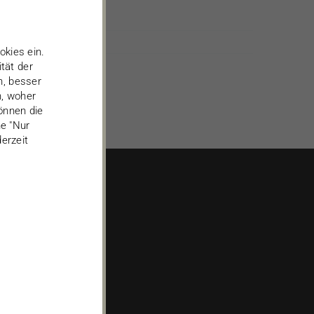
kies ein.
tät der
n, besser
n, woher
önnen die
he "Nur
erzeit