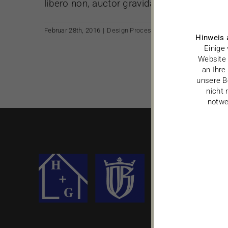
libero non, auctor gravida nibh.
Februar 28th, 2016
|
Design Process
Hinweis 
Einige
Website 
an Ihre
unsere B
nicht 
notwe