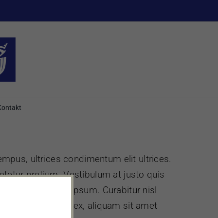
Kontakt
tempus, ultrices condimentum elit ultrices.
ctetur pretium. Vestibulum at justo quis
rtis dui odio at ipsum. Curabitur nisl
e. Vivamus sapien ex, aliquam sit amet